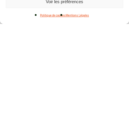
Voir les préférences
Politique de cookies
Mentions Légales
Le QUIZ de l’été des AMAP : Jeudi 30 juillet de
20h à 21h en visio
9 juillet 2026