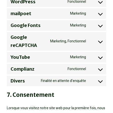
to
WordPress
Fonctionnel
Consent
service
to
mailpoet
Marketing
tinymce
Consent
service
to
Google Fonts
Marketing
wordpress
Consent
service
to
Google
mailpoet
Marketing, Fonctionnel
service
Consent
reCAPTCHA
google-
to
YouTube
fonts
Marketing
service
Consent
google-
to
Complianz
Fonctionnel
Consent
recaptcha
service
to
Divers
Finalité en attente d’enquête
youtube
Consent
service
to
complianz
7. Consentement
service
divers
Lorsque vous visitez notre site web pour la première fois, nous