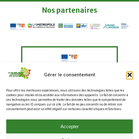
Nos
partenaires
Le Fonds Européen Agricole pour le
Gérer le consentement
Développement Rural a soutenu à
hauteur de 351 097,41 € un programme
Pour offrir les meilleures expériences, nous utilisons des technologies telles que les
d'actions visant à "Agir pour une
cookies pour stocker et/ou accéder aux informations des appareils. Le fait de consentir à
alimentation plus durable en
ces technologies nous permettra de traiter des données telles que le comportement de
entreprises et restauration hors
navigation ou les ID uniques sur ce site. Le fait de ne pas consentir ou de retirer son
consentement peut avoir un effet négatif sur certaines caractéristiques et fonctions.
domicile, et renforcer les liens entre
producteurs et consommateurs".
La production de ce site internet a fait
Accepter
partie de ce programme.