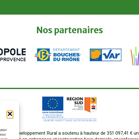
Nos
partenaires
 pour
our le Développement Rural a soutenu à hauteur de 351 097,41 € un
 nous