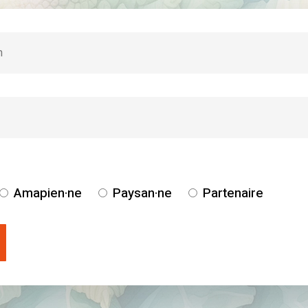
Amapien·ne
Paysan·ne
Partenaire