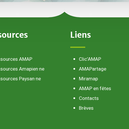
sources
Liens
ssources AMAP
Clic’AMAP
sources Amapien·ne
AMAPartage
sources Paysan·ne
Miramap
AMAP en fêtes
Contacts
Brèves