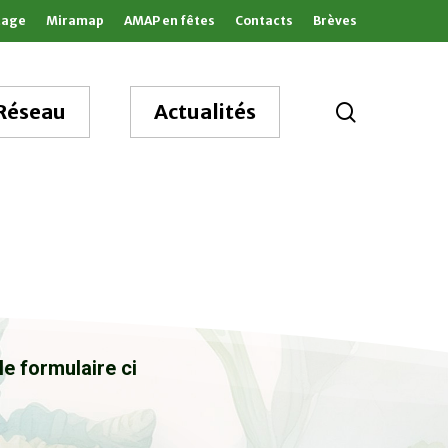
tage
Miramap
AMAP en fêtes
Contacts
Brèves
search
Réseau
Actualités
e formulaire ci