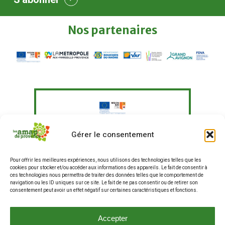
Nos
partenaires
Le Fonds Européen Agricole pour le
Gérer le consentement
Développement Rural a soutenu à
hauteur de 351 097,41 € un programme
Pour offrir les meilleures expériences, nous utilisons des technologies telles que les
d'actions visant à "Agir pour une
cookies pour stocker et/ou accéder aux informations des appareils. Le fait de consentir à
alimentation plus durable en
ces technologies nous permettra de traiter des données telles que le comportement de
entreprises et restauration hors
navigation ou les ID uniques sur ce site. Le fait de ne pas consentir ou de retirer son
consentement peut avoir un effet négatif sur certaines caractéristiques et fonctions.
domicile, et renforcer les liens entre
producteurs et consommateurs".
La production de ce site internet a fait
Accepter
partie de ce programme.