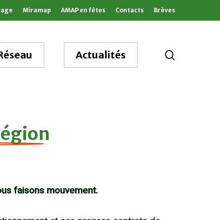
tage
Miramap
AMAP en fêtes
Contacts
Brèves
search
Réseau
Actualités
région
ous faisons mouvement.