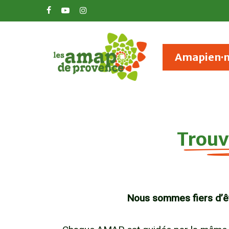
Skip
facebook
youtube
instagram
to
main
Amapien·
content
Trouv
Nous sommes fiers d’ê