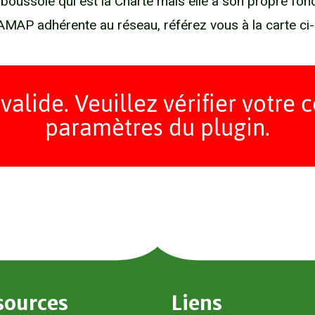
ussole qui est la Charte mais elle a son propre fon
AMAP adhérente au réseau, référez vous à la carte ci-d
alide. Veuillez vérifier votre 
paramètres du plugin.
sources
Liens