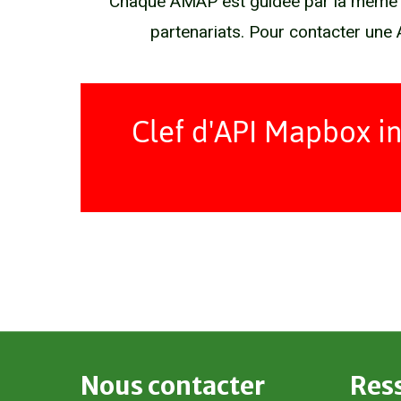
Chaque AMAP est guidée par la même bo
partenariats. Pour contacter une 
Clef d'API Mapbox inv
Nous
contacter
Res