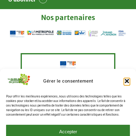
Nos
partenaires
Le Fonds Européen Agricole pour le
Gérer le consentement
Développement Rural a soutenu à
hauteur de 351 097,41 € un programme
Pour offrir les meilleures expériences, nous utilisons des technologies telles que les
d'actions visant à "Agir pour une
cookies pour stocker et/ou accéder aux informations des appareils. Le fait de consentir à
alimentation plus durable en
ces technologies nous permettra de traiter des données telles que le comportement de
entreprises et restauration hors
navigation ou les ID uniques sur ce site. Le fait de ne pas consentir ou de retirer son
consentement peut avoir un effet négatif sur certaines caractéristiques et fonctions.
domicile, et renforcer les liens entre
producteurs et consommateurs".
La production de ce site internet a fait
Accepter
partie de ce programme.