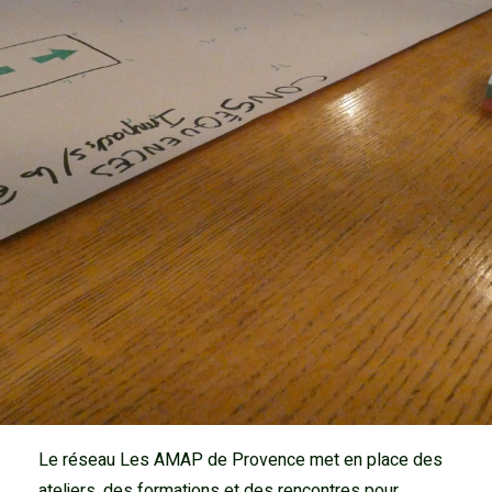
Le réseau
L
es AMAP de Provence met en place
des
ateliers,
des
formations et
des
rencontres pour