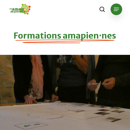
Skip
Menu
to
search
main
content
Formations amapien·nes