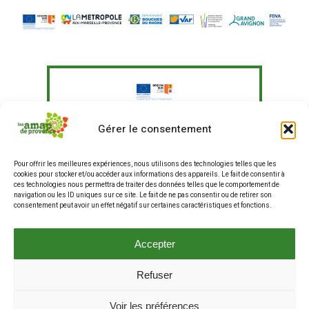
Le Fonds Européen Agricole pour le
Gérer le consentement
Développement Rural a soutenu à
hauteur de 351 097,41 € un programme
Pour offrir les meilleures expériences, nous utilisons des technologies telles que les
d'actions visant à "Agir pour une
cookies pour stocker et/ou accéder aux informations des appareils. Le fait de consentir à
alimentation plus durable en
ces technologies nous permettra de traiter des données telles que le comportement de
entreprises et restauration hors
navigation ou les ID uniques sur ce site. Le fait de ne pas consentir ou de retirer son
consentement peut avoir un effet négatif sur certaines caractéristiques et fonctions.
domicile, et renforcer les liens entre
producteurs et consommateurs".
La production de ce site internet a fait
Accepter
partie de ce programme.
Refuser
© 2025 Les AMAP de Provence . Tous droits réservés .
Voir les préférences