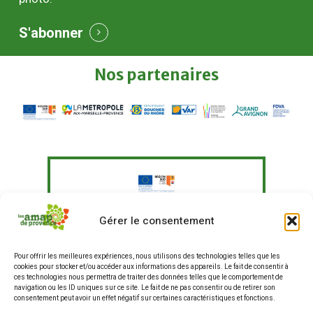
S'abonner
Nos
partenaires
Le Fonds Européen Agricole pour le
Gérer le consentement
Développement Rural a soutenu à
hauteur de 351 097,41 € un programme
Pour offrir les meilleures expériences, nous utilisons des technologies telles que les
d'actions visant à "Agir pour une
cookies pour stocker et/ou accéder aux informations des appareils. Le fait de consentir à
alimentation plus durable en
ces technologies nous permettra de traiter des données telles que le comportement de
entreprises et restauration hors
navigation ou les ID uniques sur ce site. Le fait de ne pas consentir ou de retirer son
consentement peut avoir un effet négatif sur certaines caractéristiques et fonctions.
domicile, et renforcer les liens entre