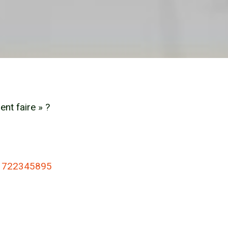
nt faire » ?
2-1722345895