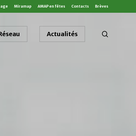
tage
Miramap
AMAP en fêtes
Contacts
Brèves
search
Réseau
Actualités