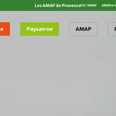
Les AMAP de Provence
Clic’AMAP
AMAPar
ne
Paysan·ne
AMAP