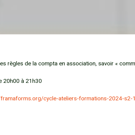
es règles de la compta en association, savoir « comme
e 20h00 à 21h30
//framaforms.org/cycle-ateliers-formations-2024-s