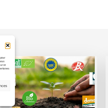
 pour
 nous
sur ce
 certaines
ences