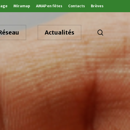
tage
Miramap
AMAP en fêtes
Contacts
Brèves
search
Réseau
Actualités