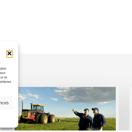
 pour
 nous
sur ce
 certaines
ences