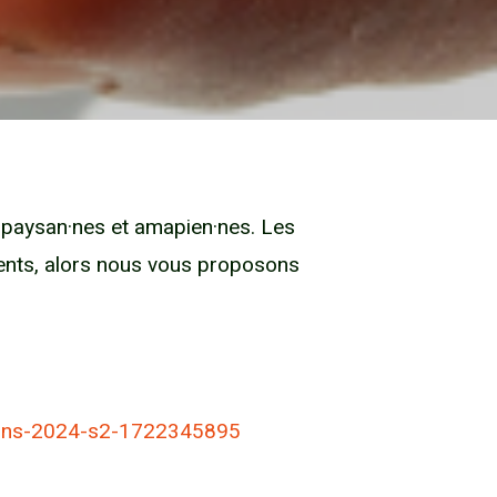
re paysan·nes et amapien·nes. Les
ents, alors nous vous proposons
tions-2024-s2-1722345895