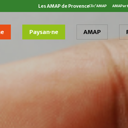
Les AMAP de Provence
Clic’AMAP
AMAPar
ne
Paysan·ne
AMAP