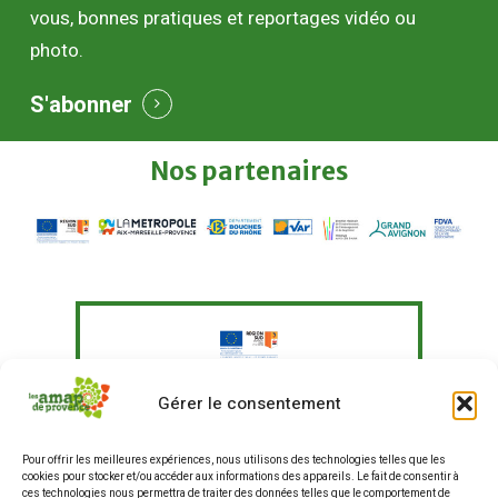
vous, bonnes pratiques et reportages vidéo ou
photo.
S'abonner
Nos
partenaires
Le Fonds Européen Agricole pour le
Gérer le consentement
Développement Rural a soutenu à
hauteur de 351 097,41 € un programme
Pour offrir les meilleures expériences, nous utilisons des technologies telles que les
d'actions visant à "Agir pour une
cookies pour stocker et/ou accéder aux informations des appareils. Le fait de consentir à
alimentation plus durable en
ces technologies nous permettra de traiter des données telles que le comportement de