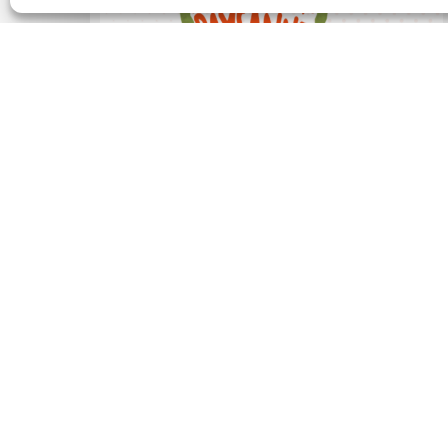
Actualités
Ateliers amapien·ne
Lundi 23 mars – Atelier –
Soirée Quizz : qui sont les
acteurs clés de
l’agriculture paysanne ?
24 février 2026