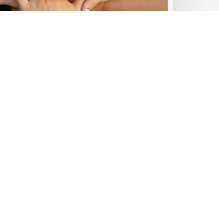
Ateliers amapien·ne
Atelier du 25/02/25 :
Questionner ses
pratiques en AMAP
27 janvier 2025