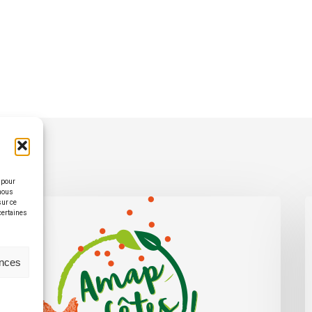
 pour
 nous
sur ce
 certaines
ences