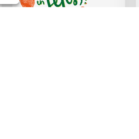
Ateliers amapien·ne
Formation « Comment
faire AMAP en fêtes ? » :
Les 9 juin, 2 juillet et 1er
septembre
5 juin 2026