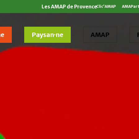
Les AMAP de Provence
Clic’AMAP
AMAPar
ne
Paysan·ne
AMAP