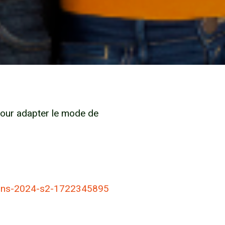
pour adapter le mode de
tions-2024-s2-1722345895