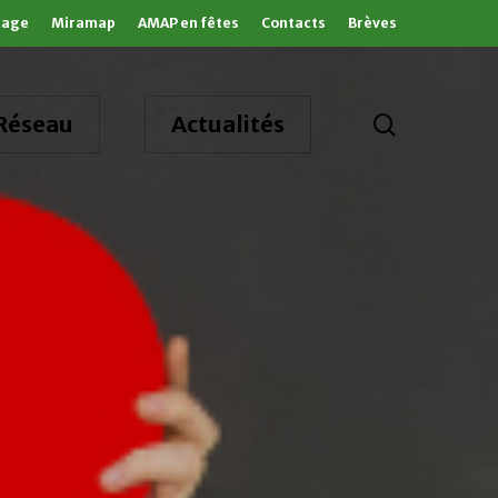
tage
Miramap
AMAP en fêtes
Contacts
Brèves
search
Réseau
Actualités