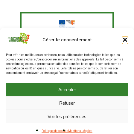
Le Fonds Européen Agricole pour le
Gérer le consentement
Développement Rural a soutenu à
hauteur de 351 097,41 € un programme
Pour offrir les meilleures expériences, nous utilisons des technologies telles que les
d'actions visant à "Agir pour une
cookies pour stocker et/ou accéder aux informations des appareils. Le fait de consentir à
alimentation plus durable en
ces technologies nous permettra de traiter des données telles que le comportement de
entreprises et restauration hors
navigation ou les ID uniques sur ce site. Le fait de ne pas consentir ou de retirer son
consentement peut avoir un effet négatif sur certaines caractéristiques et fonctions.
domicile, et renforcer les liens entre
producteurs et consommateurs".
La production de ce site internet a fait
Accepter
partie de ce programme.
Refuser
© 2025 Les AMAP de Provence . Tous droits réservés .
Voir les préférences
Mentions Légales
.
Cookies (RGPD)
Politique de cookies
Mentions Légales