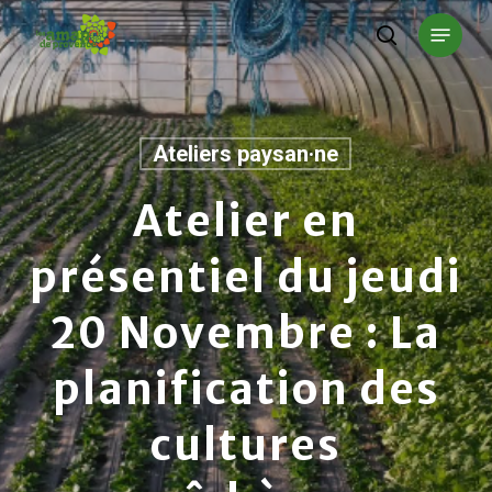
Skip
Menu
to
search
main
content
Ateliers paysan·ne
Atelier en
présentiel du jeudi
20 Novembre : La
planification des
cultures