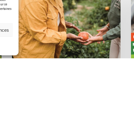
 nous
sur ce
 certaines
ences
Ateliers paysan·ne
Atelier inter-régional
24/11/25 : Monter des
contrats accessibles