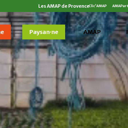
Les AMAP de Provence
Clic’AMAP
AMAPar
ne
Paysan·ne
AMAP