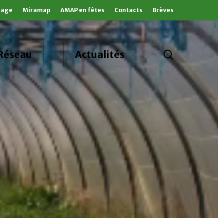
tage
Miramap
AMAP en fêtes
Contacts
Brèves
search
Réseau
Actualités