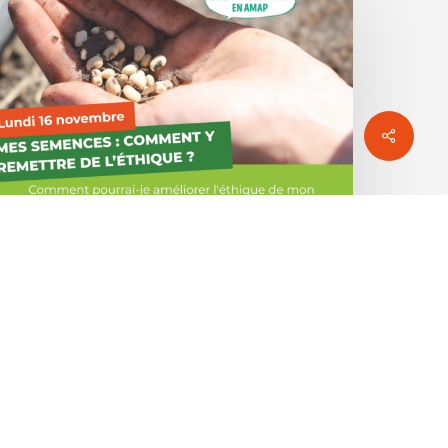
Ateliers paysan·ne
Lundi 16 Novembre –
Cycle d’échange entre
paysannes et paysans :
Mes semences :
Comment y remettre de