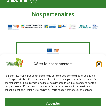
S'abonner
Nos
partenaires
Le Fonds Européen Agricole pour le
Gérer le consentement
Développement Rural a soutenu à
hauteur de 351 097,41 € un programme
Pour offrir les meilleures expériences, nous utilisons des technologies telles que les
d'actions visant à "Agir pour une
cookies pour stocker et/ou accéder aux informations des appareils. Le fait de consentir à
alimentation plus durable en
ces technologies nous permettra de traiter des données telles que le comportement de
entreprises et restauration hors
navigation ou les ID uniques sur ce site. Le fait de ne pas consentir ou de retirer son
consentement peut avoir un effet négatif sur certaines caractéristiques et fonctions.
domicile, et renforcer les liens entre
producteurs et consommateurs".
La production de ce site internet a fait
Accepter
partie de ce programme.