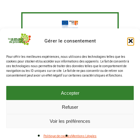
Le Fonds Européen Agricole pour le
Gérer le consentement
Développement Rural a soutenu à
hauteur de 351 097,41 € un programme
Pour offrir les meilleures expériences, nous utilisons des technologies telles que les
d'actions visant à "Agir pour une
cookies pour stocker et/ou accéder aux informations des appareils. Le fait de consentir à
alimentation plus durable en
ces technologies nous permettra de traiter des données telles que le comportement de
entreprises et restauration hors
navigation ou les ID uniques sur ce site. Le fait de ne pas consentir ou de retirer son
consentement peut avoir un effet négatif sur certaines caractéristiques et fonctions.
domicile, et renforcer les liens entre
producteurs et consommateurs".
La production de ce site internet a fait
Accepter
partie de ce programme.
Refuser
© 2025 Les AMAP de Provence . Tous droits réservés .
Voir les préférences
Mentions Légales
.
Cookies (RGPD)
Politique de cookies
Mentions Légales