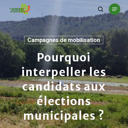
Skip
Menu
to
search
main
content
Campagnes de mobilisation
Pourquoi
interpeller les
candidats aux
élections
municipales ?