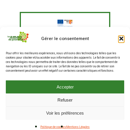
Le Fonds Européen Agricole pour le
Gérer le consentement
Développement Rural a soutenu à
hauteur de 351 097,41 € un programme
Pour offrir les meilleures expériences, nous utilisons des technologies telles que les
d'actions visant à "Agir pour une
cookies pour stocker et/ou accéder aux informations des appareils. Le fait de consentir à
alimentation plus durable en
ces technologies nous permettra de traiter des données telles que le comportement de
entreprises et restauration hors
navigation ou les ID uniques sur ce site. Le fait de ne pas consentir ou de retirer son
consentement peut avoir un effet négatif sur certaines caractéristiques et fonctions.
domicile, et renforcer les liens entre
producteurs et consommateurs".
La production de ce site internet a fait
Accepter
partie de ce programme.
Refuser
© 2025 Les AMAP de Provence . Tous droits réservés .
Voir les préférences
Mentions Légales
.
Cookies (RGPD)
Politique de cookies
Mentions Légales