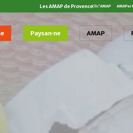
Les AMAP de Provence
Clic’AMAP
AMAPar
ne
Paysan·ne
AMAP