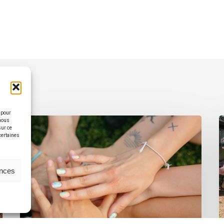
 pour
 nous
sur ce
 certaines
ences