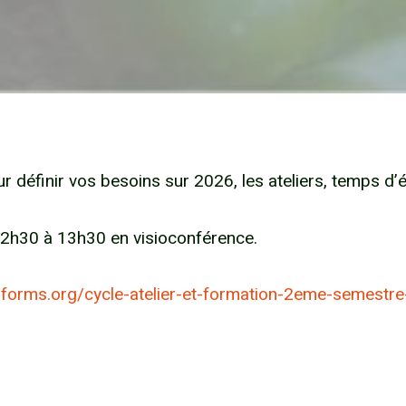
 définir vos besoins sur 2026, les ateliers, temps d
2h30 à 13h30 en visioconférence.
aforms.org/cycle-atelier-et-formation-2eme-semes