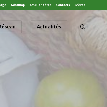
tage
Miramap
AMAP en fêtes
Contacts
Brèves
search
Réseau
Actualités