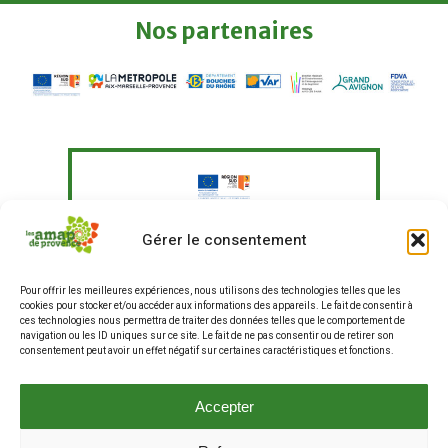
Nos
partenaires
Le Fonds Européen Agricole pour le
Gérer le consentement
Développement Rural a soutenu à
hauteur de 351 097,41 € un programme
Pour offrir les meilleures expériences, nous utilisons des technologies telles que les
d'actions visant à "Agir pour une
cookies pour stocker et/ou accéder aux informations des appareils. Le fait de consentir à
alimentation plus durable en
ces technologies nous permettra de traiter des données telles que le comportement de
entreprises et restauration hors
navigation ou les ID uniques sur ce site. Le fait de ne pas consentir ou de retirer son
consentement peut avoir un effet négatif sur certaines caractéristiques et fonctions.
domicile, et renforcer les liens entre
producteurs et consommateurs".
La production de ce site internet a fait
Accepter
partie de ce programme.