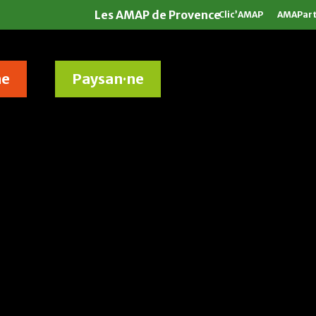
Les AMAP de Provence
Clic’AMAP
AMAPar
ne
Paysan·ne
AMAP