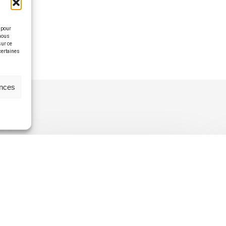
 pour
 nous
sur ce
 certaines
ences