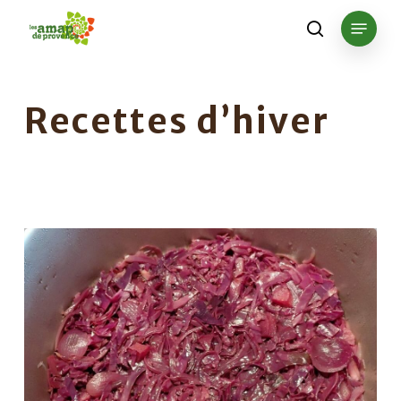
Skip
Menu
to
search
main
content
Recettes d’hiver