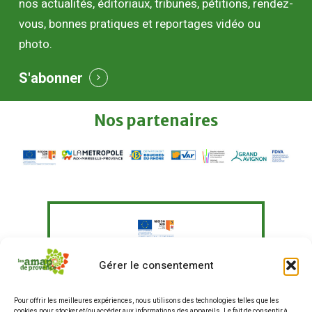
nos actualités, éditoriaux, tribunes, pétitions, rendez-
vous, bonnes pratiques et reportages vidéo ou
photo.
S'abonner
Nos
partenaires
Le Fonds Européen Agricole pour le
Gérer le consentement
Développement Rural a soutenu à
hauteur de 351 097,41 € un programme
Pour offrir les meilleures expériences, nous utilisons des technologies telles que les
d'actions visant à "Agir pour une
cookies pour stocker et/ou accéder aux informations des appareils. Le fait de consentir à