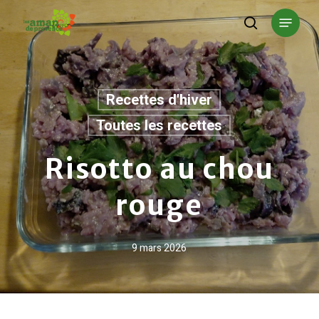
Skip
Menu
to
search
main
content
Recettes d'hiver
Toutes les recettes
Risotto au chou
rouge
9 mars 2026