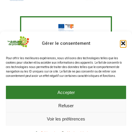
Le Fonds Européen Agricole pour le
Gérer le consentement
Développement Rural a soutenu à
hauteur de 351 097,41 € un programme
Pour offrir les meilleures expériences, nous utilisons des technologies telles que les
d'actions visant à "Agir pour une
cookies pour stocker et/ou accéder aux informations des appareils. Le fait de consentir à
alimentation plus durable en
ces technologies nous permettra de traiter des données telles que le comportement de
entreprises et restauration hors
navigation ou les ID uniques sur ce site. Le fait de ne pas consentir ou de retirer son
consentement peut avoir un effet négatif sur certaines caractéristiques et fonctions.
domicile, et renforcer les liens entre
producteurs et consommateurs".
La production de ce site internet a fait
Accepter
partie de ce programme.
Refuser
© 2025 Les AMAP de Provence . Tous droits réservés .
Voir les préférences
Mentions Légales
.
Cookies (RGPD)