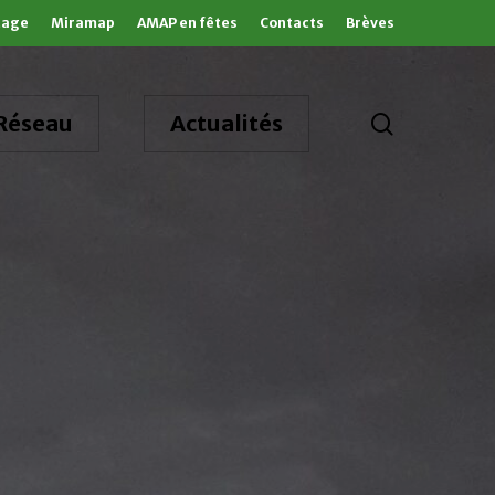
tage
Miramap
AMAP en fêtes
Contacts
Brèves
search
Réseau
Actualités