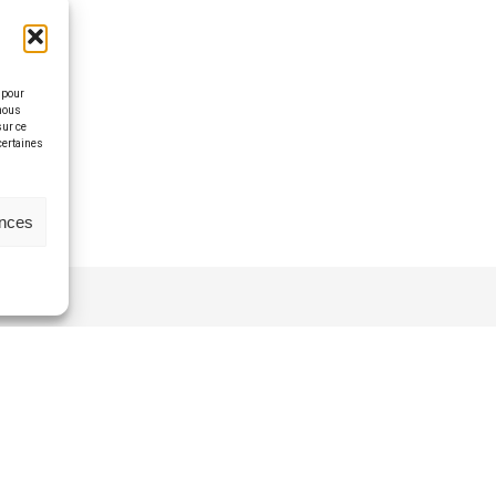
 pour
 nous
sur ce
 certaines
ences