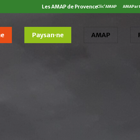
Les AMAP de Provence
Clic’AMAP
AMAPar
ne
Paysan·ne
AMAP