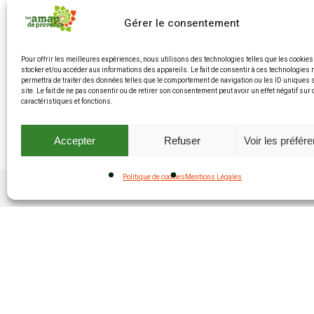
Gérer le consentement
Courgette
Pour offrir les meilleures expériences, nous utilisons des technologies telles que les cookies
stocker et/ou accéder aux informations des appareils. Le fait de consentir à ces technologies
permettra de traiter des données telles que le comportement de navigation ou les ID uniques 
site. Le fait de ne pas consentir ou de retirer son consentement peut avoir un effet négatif sur
caractéristiques et fonctions.
Accepter
Refuser
Voir les préfér
Politique de cookies
Mentions Légales