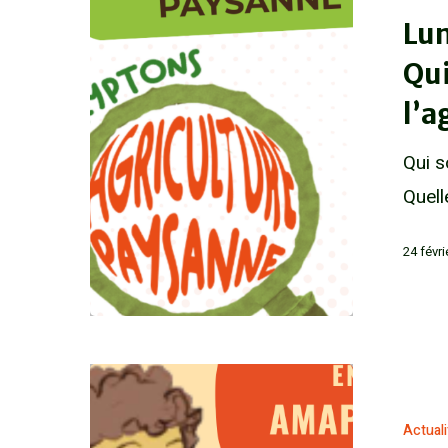
Lun
Qui
l’a
Qui s
Quell
24 févr
Actual