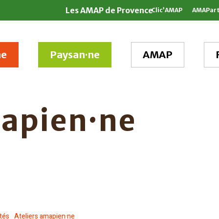
Les AMAP de Provence
Clic’AMAP
AMAPar
ne
Paysan·ne
AMAP
mapien·ne
ités
Ateliers amapien·ne