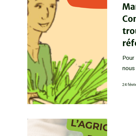
Mar
Com
tro
réf
Pour 
nous 
24 févr