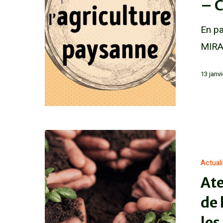
– 
En pa
MIRA
13 janv
Actual
Ate
de 
le