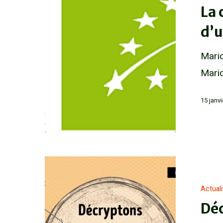
La 
d’u
Mario
Mario
15 janv
Actual
Déc