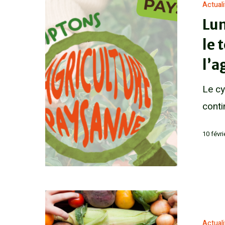
Actual
Lun
le 
l’a
Le cy
conti
10 févr
Actual