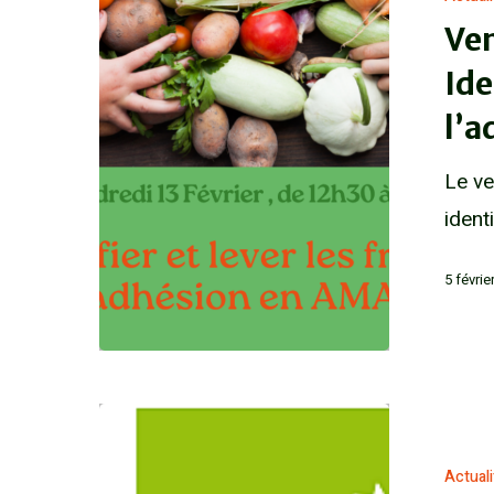
Ven
Ide
l’
Le ve
ident
5 févrie
Actual