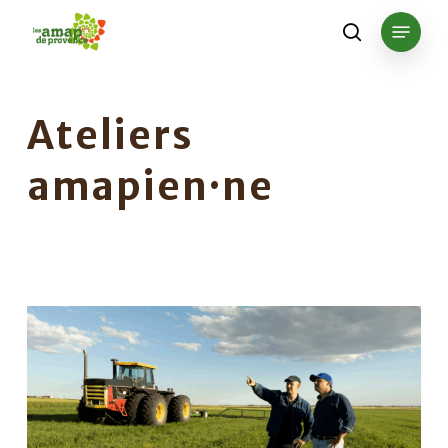
Skip
Menu
to
search
main
content
Ateliers
amapien·ne