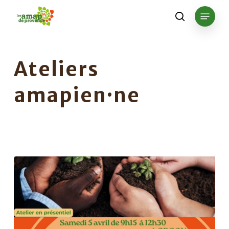
Skip
Menu
to
search
main
content
Ateliers
amapien·ne